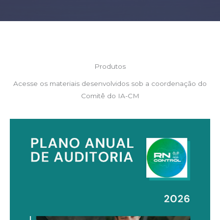
Produtos
Acesse os materiais desenvolvidos sob a coordenação do
Comitê do IA-CM